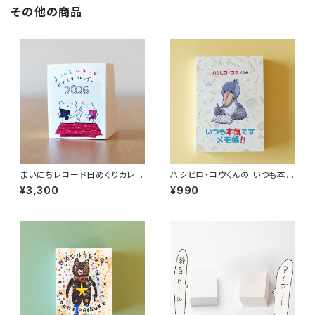
その他の商品
まいにちレコード日めくりカレン
ハシビロ・コウくんの いつも本気
ダー 2026
（マジ）ですメモ帳!!
¥3,300
¥990