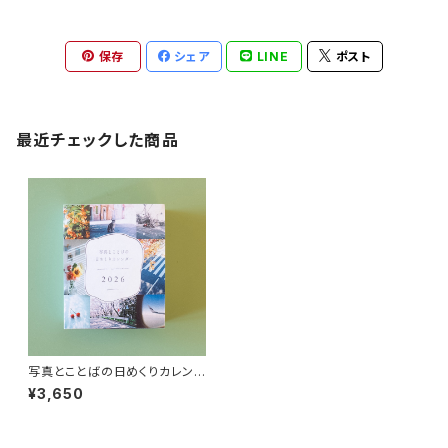
保存
シェア
LINE
ポスト
最近チェックした商品
写真とことばの日めくりカレンダ
ー2026
¥3,650