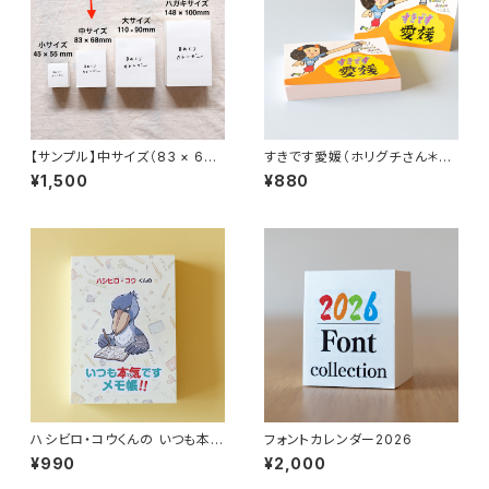
【サンプル】中サイズ（83 × 68
すきです愛媛（ホリグチさん＊ブ
mm）日めくりカレンダー
ロックメモ）
¥1,500
¥880
ハシビロ・コウくんの いつも本気
フォントカレンダー2026
（マジ）ですメモ帳!!
¥990
¥2,000