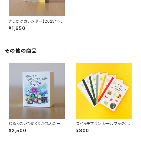
きっかけカレンダー【2025年・
後編】
¥1,650
その他の商品
ゆるっこいひめくりかれんだー
スイッチプラン シールブック《見
本帳》
¥2,500
¥800